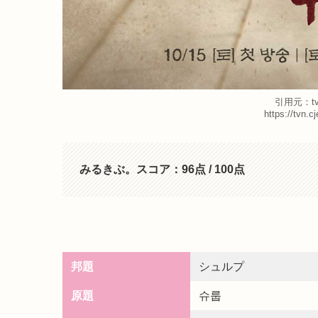
引用元：t
https://tvn.
みるきぶ。スコア：96点 / 100点
邦題
シュルプ
原題
슈룹