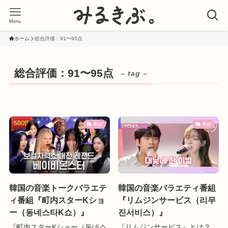
Menu
ホーム
総合評価：91〜95点
総合評価：91〜95点
– tag –
番組
番組
韓国の音楽トークバラエテ
韓国の音楽バラエティ番組
ィ番組『町内スターKショ
『リムジンサービス（리무
ー（동네스타K쇼）』
진서비스）』
『町内スターKショー（동네스
『リムジンサービス』とは？