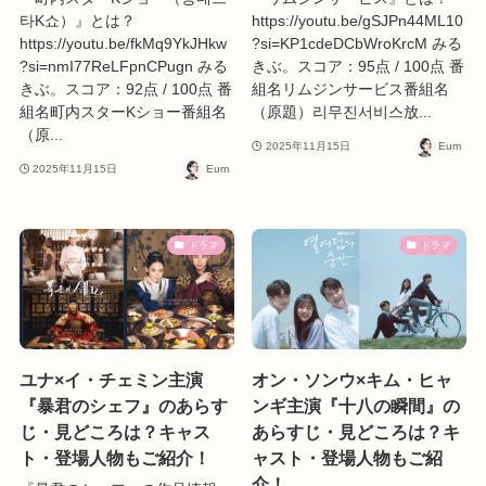
타K쇼）』とは？
https://youtu.be/gSJPn44ML10
https://youtu.be/fkMq9YkJHkw
?si=KP1cdeDCbWroKrcM みる
?si=nmI77ReLFpnCPugn みる
きぶ。スコア：95点 / 100点 番
きぶ。スコア：92点 / 100点 番
組名リムジンサービス番組名
組名町内スターKショー番組名
（原題）리무진서비스放...
（原...
2025年11月15日
Eum
2025年11月15日
Eum
ドラマ
ドラマ
ユナ×イ・チェミン主演
オン・ソンウ×キム・ヒャ
『暴君のシェフ』のあらす
ンギ主演『十八の瞬間』の
じ・見どころは？キャス
あらすじ・見どころは？キ
ト・登場人物もご紹介！
ャスト・登場人物もご紹
介！