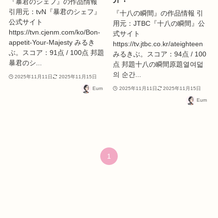
『暴君のシェフ』の作品情報
引用元：tvN『暴君のシェフ』
『十八の瞬間』の作品情報 引
公式サイト
用元：JTBC『十八の瞬間』公
https://tvn.cjenm.com/ko/Bon-
式サイト
appetit-Your-Majesty みるき
https://tv.jtbc.co.kr/ateighteen
ぶ。スコア：91点 / 100点 邦題
みるきぶ。スコア：94点 / 100
暴君のシ...
点 邦題十八の瞬間原題열여덟
의 순간...
2025年11月11日
2025年11月15日
Eum
2025年11月11日
2025年11月15日
Eum
1