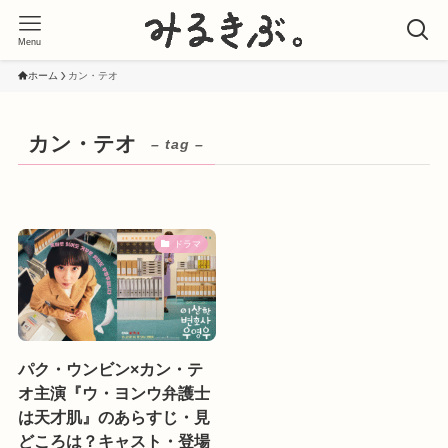
Menu
ホーム
カン・テオ
カン・テオ
– tag –
ドラマ
パク・ウンビン×カン・テ
オ主演『ウ・ヨンウ弁護士
は天才肌』のあらすじ・見
どころは？キャスト・登場